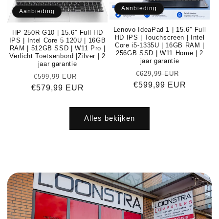
Aanbieding
Aanbieding
Lenovo IdeaPad 1 | 15.6'' Full
HP 250R G10 | 15.6'' Full HD
HD IPS | Touchscreen | Intel
IPS | Intel Core 5 120U | 16GB
Core i5-1335U | 16GB RAM |
RAM | 512GB SSD | W11 Pro |
256GB SSD | W11 Home | 2
Verlicht Toetsenbord |Zilver | 2
jaar garantie
jaar garantie
Normale
Aanbiedi
€629,99 EUR
Normale
Aanbiedingsprijs
€599,99 EUR
€599,99 EUR
prijs
€579,99 EUR
prijs
Alles bekijken