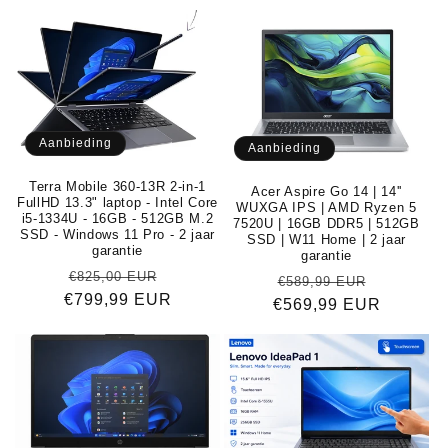
Aanbieding
Aanbieding
Terra Mobile 360-13R 2-in-1
Acer Aspire Go 14 | 14''
FullHD 13.3" laptop - Intel Core
WUXGA IPS | AMD Ryzen 5
i5-1334U - 16GB - 512GB M.2
7520U | 16GB DDR5 | 512GB
SSD - Windows 11 Pro - 2 jaar
SSD | W11 Home | 2 jaar
garantie
garantie
Normale
Aanbiedingsprijs
€825,00 EUR
Normale
Aanbiedi
€589,99 EUR
€799,99 EUR
prijs
€569,99 EUR
prijs