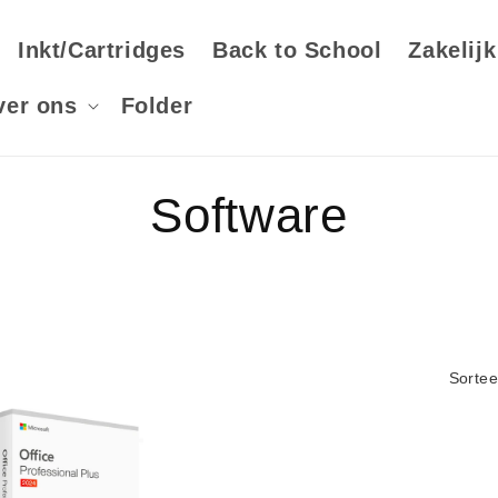
Inkt/Cartridges
Back to School
Zakelijk
ver ons
Folder
C
Software
o
l
Sortee
l
e