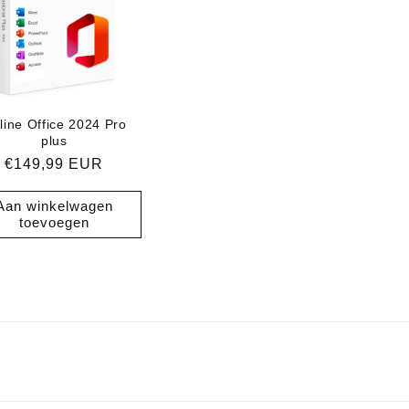
c
t
i
line Office 2024 Pro
plus
e
Normale
€149,99 EUR
prijs
Aan winkelwagen
:
toevoegen