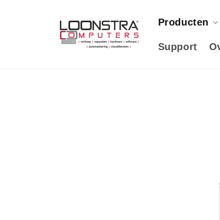
Meteen
naar de
content
Producten
Support
O