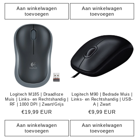
prijs
Aan winkelwagen
Aan winkelwagen
toevoegen
toevoegen
Logitech M185 | Draadloze
Logitech M90 | Bedrade Muis |
Muis | Links- en Rechtshandig |
Links- en Rechtshandig | USB-
RF | 1000 DPI | Zwart/Grijs
A | Zwart
Normale
€19,99 EUR
Normale
€9,99 EUR
prijs
prijs
Aan winkelwagen
Aan winkelwagen
toevoegen
toevoegen