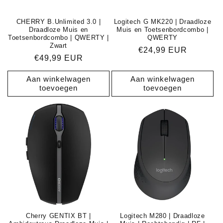
e
CHERRY B.Unlimited 3.0 |
Logitech G MK220 | Draadloze
:
Draadloze Muis en
Muis en Toetsenbordcombo |
Toetsenbordcombo | QWERTY |
QWERTY
Zwart
Normale
€24,99 EUR
Normale
€49,99 EUR
prijs
prijs
Aan winkelwagen
Aan winkelwagen
toevoegen
toevoegen
Cherry GENTIX BT |
Logitech M280 | Draadloze