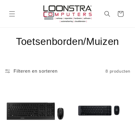
Meteen
naar de
content
Winkelwagen
C
Toetsenborden/Muizen
o
l
Filteren en sorteren
8 producten
l
e
c
t
i