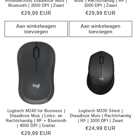
Ambidextrous Draadloze Muis |
Muis | Rechtshandig | RF |
Bluetooth | 2000 DPI | Zwart
1000 DPI | Zwart
Normale
€29,99 EUR
Normale
€29,99 EUR
prijs
prijs
Aan winkelwagen
Aan winkelwagen
toevoegen
toevoegen
Logitech M240 for Business |
Logitech M330 Silent |
Draadloze Muis | Links- en
Draadloze Muis | Rechtshandig
Rechtshandig | RF + Bluetooth
| RF | 1000 DPI | Zwart
| 4000 DPI | Grafiet
Normale
€24,99 EUR
Normale
€29,99 EUR
prijs