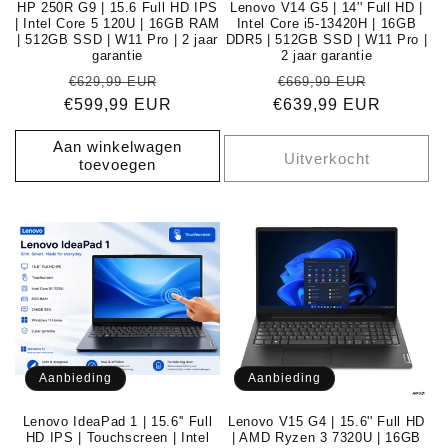
HP 250R G9 | 15.6 Full HD IPS
Lenovo V14 G5 | 14'' Full HD |
| Intel Core 5 120U | 16GB RAM
Intel Core i5-13420H | 16GB
| 512GB SSD | W11 Pro | 2 jaar
DDR5 | 512GB SSD | W11 Pro |
garantie
2 jaar garantie
Normale
Aanbiedingsprijs
Normale
Aanbiedi
€629,99 EUR
€669,99 EUR
€599,99 EUR
prijs
€639,99 EUR
prijs
Aan winkelwagen
Uitverkocht
toevoegen
Aanbieding
Aanbieding
Lenovo IdeaPad 1 | 15.6'' Full
Lenovo V15 G4 | 15.6'' Full HD
HD IPS | Touchscreen | Intel
| AMD Ryzen 3 7320U | 16GB