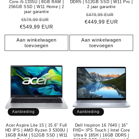
Core i5-1335U | 8GB RAM |
DDR5 | 512GB SSD | W11 Pro |
256GB SSD | W11 Home | 2
2 jaar garantie
jaar garantie
Normale
Aanbiedi
€479,99 EUR
Normale
Aanbiedingsprijs
€579,99 EUR
€449,99 EUR
prijs
€549,99 EUR
prijs
Aan winkelwagen
Aan winkelwagen
toevoegen
toevoegen
Aanbieding
Aanbieding
Acer Aspire Lite 15 | 15.6'' Full
Dell Inspiron 16 7640 | 16''
HD IPS | AMD Ryzen 3 5300U |
FHD+ IPS Touch | Intel Core
16GB RAM | 512GB SSD | W11
Ultra 9 185H | 16GB DDR5 |