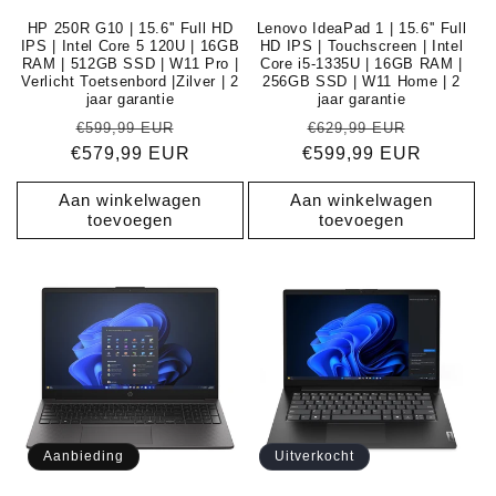
HP 250R G10 | 15.6'' Full HD
Lenovo IdeaPad 1 | 15.6'' Full
IPS | Intel Core 5 120U | 16GB
HD IPS | Touchscreen | Intel
RAM | 512GB SSD | W11 Pro |
Core i5-1335U | 16GB RAM |
Verlicht Toetsenbord |Zilver | 2
256GB SSD | W11 Home | 2
jaar garantie
jaar garantie
Normale
Aanbiedingsprijs
Normale
Aanbiedi
€599,99 EUR
€629,99 EUR
€579,99 EUR
prijs
€599,99 EUR
prijs
Aan winkelwagen
Aan winkelwagen
toevoegen
toevoegen
Aanbieding
Uitverkocht