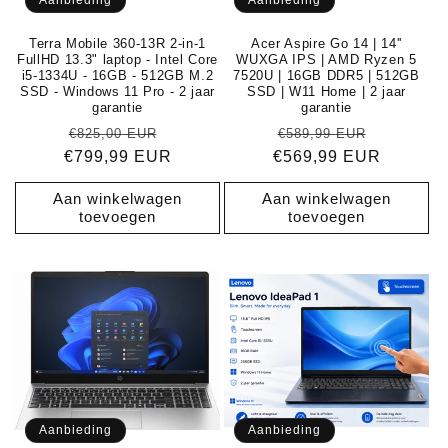
Aanbieding
Aanbieding
e
Terra Mobile 360-13R 2-in-1
Acer Aspire Go 14 | 14''
:
FullHD 13.3" laptop - Intel Core
WUXGA IPS | AMD Ryzen 5
i5-1334U - 16GB - 512GB M.2
7520U | 16GB DDR5 | 512GB
SSD - Windows 11 Pro - 2 jaar
SSD | W11 Home | 2 jaar
garantie
garantie
Normale
Aanbiedingsprijs
Normale
Aanbiedi
€825,00 EUR
€589,99 EUR
€799,99 EUR
prijs
€569,99 EUR
prijs
Aan winkelwagen
Aan winkelwagen
toevoegen
toevoegen
Aanbieding
Aanbieding