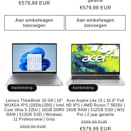
garantie
Normale
€579,99 EUR
Normale
€579,99 EUR
prijs
prijs
Aan winkelwagen
Aan winkelwagen
toevoegen
toevoegen
Aanbieding
Aanbieding
Lenovo ThinkBook 16 G8 | 16"
Acer Aspire Lite 15 | 15.6'' Full
WUXGA IPS (1920x1200) | Intel
HD IPS | AMD Ryzen 7 5825U |
Core Ultra 5 225U | 16GB DDR5
16GB RAM | 512GB SSD | W11
RAM | 512GB SSD | Windows
Pro | 2 jaar garantie
11 Professional | Grijs
Normale
Aanbiedi
€599,99 EUR
Normale
Aanbiedingsprijs
€929,99 EUR
€579,99 EUR
prijs