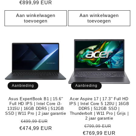
€899,99 EUR
prijs
Aan winkelwagen
Aan winkelwagen
toevoegen
toevoegen
Aanbieding
Aanbieding
Asus ExpertBook B1 | 15.6''
Acer Aspire 17 | 17.3'' Full HD
Full HD IPS | Intel Core i3-
IPS | Intel Core 5 120U | 16GB
1315U | 16GB DDR5 | 512GB
DDR5 | 512GB SSD |
SSD | W11 Pro | 2 jaar garantie
Thunderbolt | W11 Pro | Grijs |
2 jaar garantie
Normale
Aanbiedingsprijs
€499,99 EUR
Normale
Aanbiedi
€799,99 EUR
€474,99 EUR
prijs
€769,99 EUR
prijs