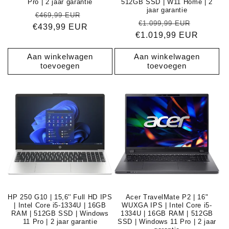
Pro | 2 jaar garantie
512GB SSD | W11 Home | 2
jaar garantie
Normale
Aanbiedingsprijs
€469,99 EUR
Normale
Aanbied
€1.099,99 EUR
€439,99 EUR
prijs
€1.019,99 EUR
prijs
Aan winkelwagen
Aan winkelwagen
toevoegen
toevoegen
HP 250 G10 | 15,6'' Full HD IPS
Acer TravelMate P2 | 16"
| Intel Core i5-1334U | 16GB
WUXGA IPS | Intel Core i5-
RAM | 512GB SSD | Windows
1334U | 16GB RAM | 512GB
11 Pro | 2 jaar garantie
SSD | Windows 11 Pro | 2 jaar