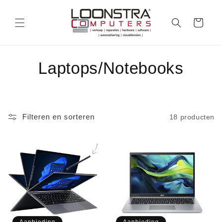
Meteen
naar de
content
Winkelwagen
C
Laptops/Notebooks
o
l
Filteren en sorteren
18 producten
l
e
c
t
i