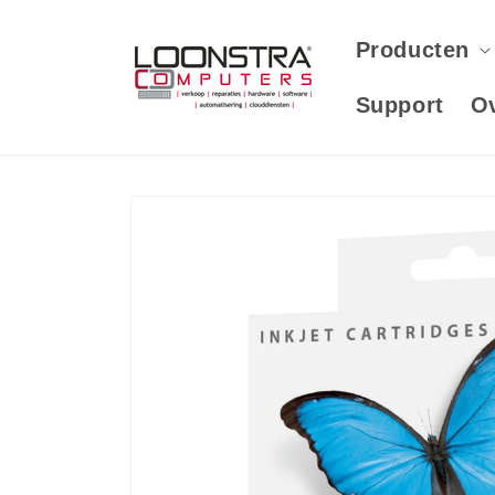
Meteen
naar de
content
Producten
Support
O
Ga direct naar
productinformatie