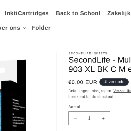
Inkt/Cartridges
Back to School
Zakelijk
ver ons
Folder
SECONDLIFE INKJETS
SecondLife - Mul
903 XL BK C M 
Normale
€0,00 EUR
Uitverkocht
prijs
Belastingen inbegrepen.
Verzendk
berekend bij de checkout.
Aantal
Aantal
Aantal
Aantal
verlagen
verhogen