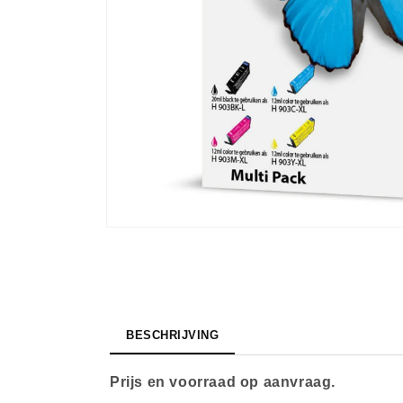
Media
1
openen
in
modaal
BESCHRIJVING
Prijs en voorraad op aanvraag.