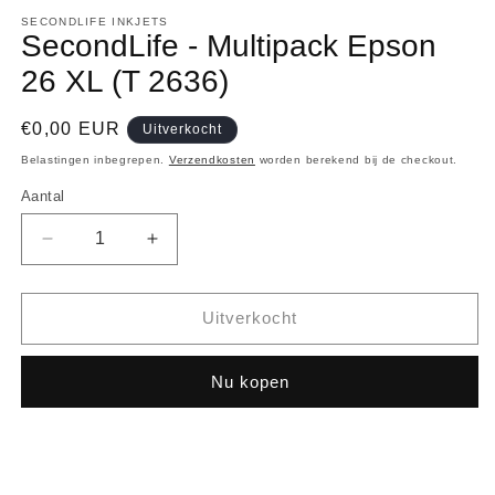
1
openen
SECONDLIFE INKJETS
SecondLife - Multipack Epson
in
modaal
26 XL (T 2636)
Normale
€0,00 EUR
Uitverkocht
prijs
Belastingen inbegrepen.
Verzendkosten
worden berekend bij de checkout.
Aantal
Aantal
Aantal
Aantal
verlagen
verhogen
voor
voor
SecondLife
SecondLife
Uitverkocht
-
-
Multipack
Multipack
Nu kopen
Epson
Epson
26
26
XL
XL
(T
(T
2636)
2636)