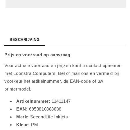
T
T
0486
0486
Photo
Photo
Magenta
Magenta
BESCHRIJVING
Prijs en voorraad op aanvraag.
Voor actuele voorraad en prijzen kunt u contact opnemen
met Loonstra Computers. Bel of mail ons en vermeld bij
voorkeur het artikelnummer, de EAN-code of uw
printermodel.
Artikelnummer:
11411147
EAN:
6953810888808
Merk:
SecondLife Inkjets
Kleur:
PM