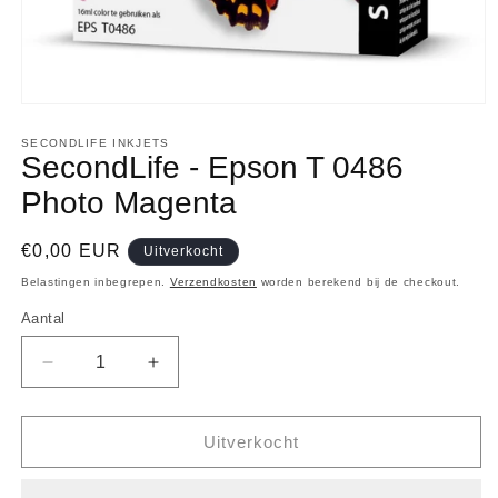
Media
1
openen
SECONDLIFE INKJETS
SecondLife - Epson T 0486
in
modaal
Photo Magenta
Normale
€0,00 EUR
Uitverkocht
prijs
Belastingen inbegrepen.
Verzendkosten
worden berekend bij de checkout.
Aantal
Aantal
Aantal
Aantal
verlagen
verhogen
voor
voor
SecondLife
SecondLife
Uitverkocht
-
-
Epson
Epson