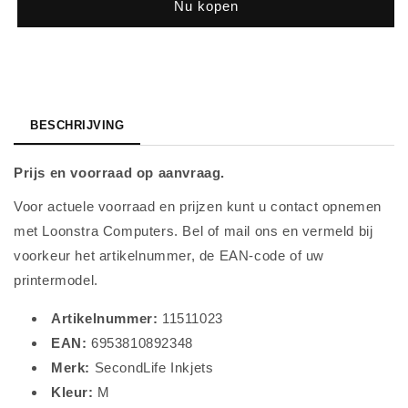
Nu kopen
LC
LC
121
121
/
/
123
123
Magenta
Magenta
BESCHRIJVING
Prijs en voorraad op aanvraag.
Voor actuele voorraad en prijzen kunt u contact opnemen
met Loonstra Computers. Bel of mail ons en vermeld bij
voorkeur het artikelnummer, de EAN-code of uw
printermodel.
Artikelnummer:
11511023
EAN:
6953810892348
Merk:
SecondLife Inkjets
Kleur:
M