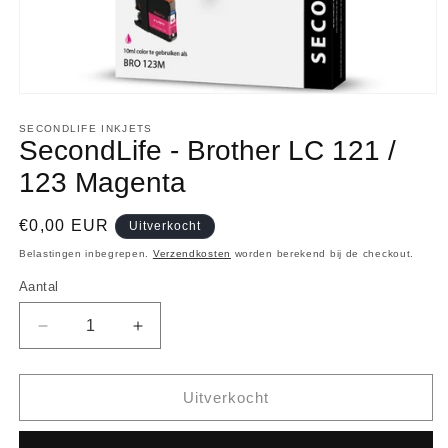
Media
1
openen
SECONDLIFE INKJETS
SecondLife - Brother LC 121 /
in
modaal
123 Magenta
Normale
€0,00 EUR
Uitverkocht
prijs
Belastingen inbegrepen.
Verzendkosten
worden berekend bij de checkout.
Aantal
Aantal
Aantal
Aantal
verlagen
verhogen
voor
voor
SecondLife
SecondLife
Uitverkocht
-
-
Brother
Brother