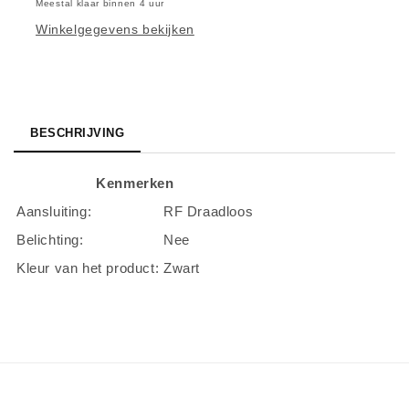
Rechtshandig
Rechtshandig
Meestal klaar binnen 4 uur
|
|
Winkelgegevens bekijken
RF
RF
|
|
1000
1000
DPI
DPI
|
|
BESCHRIJVING
Zwart
Zwart
Kenmerken
Aansluiting:
RF Draadloos
Belichting:
Nee
Kleur van het product:
Zwart