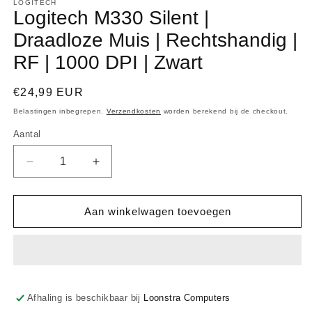
openen
LOGITECH
Logitech M330 Silent |
in
modaal
Draadloze Muis | Rechtshandig |
RF | 1000 DPI | Zwart
Normale
€24,99 EUR
prijs
Belastingen inbegrepen.
Verzendkosten
worden berekend bij de checkout.
Aantal
Aantal
Aantal
Aantal
verlagen
verhogen
voor
voor
Logitech
Logitech
Aan winkelwagen toevoegen
M330
M330
Silent
Silent
|
|
Draadloze
Draadloze
Muis
Muis
|
|
Afhaling is beschikbaar bij
Loonstra Computers